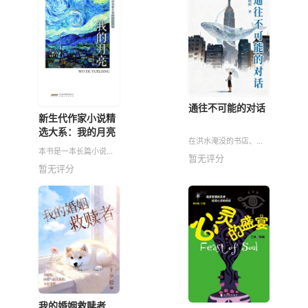
通往不可能的对话
新生代作家小说精
选大系：我的月亮
在洪水淹没的书店、会
本书是一本长篇小说，
伸展筋骨的老楼、或是
暂无评分
主要写了从小镇到城市
被困于地底的列车中，
暂无评分
追求音乐事业的女孩高
人与猫、与玩具、与精
灵音在迈向成功的道路
灵、甚至与自己的白骨
上突然遭受到得了绝症
相遇。这是一部穿梭于
的打击，产生轻生的念
现实与奇
头。就在
我的婚姻救赎者