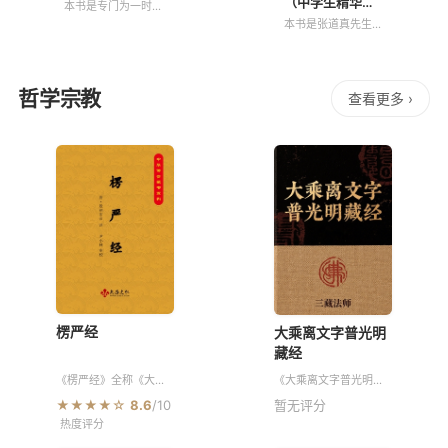
（中学生精华
本书是专门为一时兴
版）
起想学法语、急于开
本书是张道真先生多
口说法语的读者量身
年对于语法研究的成
定制的一本实用法语
果总结，该书与其姊
速成工具书，能帮助
妹篇《张道真英语用
读者轻轻松松快速掌
法》紧密结合中国人
哲学宗教
握简单法语。本书正
查看更多 ›
学习英语经常遇到的
文分为四大部分，包
问题进行讲解，有的
括日常必需单词、
放矢，书中例句浅
显、地道、实用，充
楞严经
大乘离文字普光明
藏经
《楞严经》全称《大佛
《大乘离文字普光明藏
顶如来密因修证了义诸
经》被誉为末法时代的
★★★★☆
8.6
/10
暂无评分
菩萨万行首楞严经》，
智慧宝藏，因其被无量
热度评分
是唐代般剌密帝译出的
诸佛、菩萨以及声闻、
大乘佛教重要经典。全
天龙八部等众生共同护