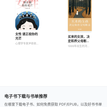
场女性解决她们的职
心理学、商业智慧和
场困境、心理状态、
生命教练经验，从自
生活节奏、个人情感
我关系、亲密关系、
等问题。 她以
亲子关系、原生家庭
女性 请正视你的
买来的女孩，决
光芒
定和养父母断亲
心理学专家尹依依博
（轻纪实）
1999年出生的河北
士，基于15年临床咨
女孩白雪芳，3岁时
询经验，独创“自爱
被养母以1000元从
力”成长体系，为各
人贩子手中购得。在
个阶段女性提供专业
目睹养父酒后施暴、
指导。 本书系统性
承受重男轻女苛责中
地回应八大核心焦
长大的她，15岁得知
虑：起跑线焦虑、健
身世后踏上漫漫寻亲
康焦虑、职场焦虑
路。201
电子书下载与书单推荐
在哪里下载电子书、如何免费获取 PDF/EPUB，以及好书书单