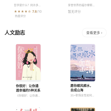
真实世界
哲学是什么？同许多可
享誉世界的福尔摩斯是
以定义得一清二楚的学
如何被创造出来的？柯
★★★★☆
7.8
/10
暂无评分
科不同，对哲学这门古
南·道尔在故事中投射了
热度评分
老而伟大的学问来说，
哪些他真实的人生经
一个最简单的自我介
历？本书结合柯南·道尔
绍，却是一个至今没有
的生平，深入分析福尔
完全解决的
摩斯故
人文励志
查看更多 ›
愿你顺风顺水，
你很好：让你通
自成山海
透幸福的5种关系
35+职场女性如何面
《你很好：让你通透
对职场、生活、情感
幸福的5种关系》是
上的困境？ 作者
一本专为现代女性打
DTT暌违七年，以更
造的身心灵成长指
成熟的视角为当代职
南。作者曾丽娴结合