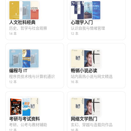
人文社科经典
心理学入门
历史、哲学与社会观察
认识自我与情绪管理
14 本
12 本
编程与 IT
畅销小说必读
程序员技术栈与计算机通识
站内高热小说与网文精选
12 本
16 本
考研与考试资料
网络文学热门
考研、公考与教材辅助
玄幻、穿越与连载向作品
12 本
16 本