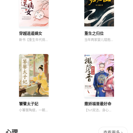
穿越逍遥嫡女
重生之归位
新书【重生年代俏佳
当年两家婴儿错抱，
媳有空间】已发布，
琼娘崔家商户女错位
有喜欢的小可爱欢迎
成了柳家官宦千金，
收藏，谢谢大家的支
奈何昏头要强，用力
持！~~~ 【穿越后
过猛，落得孑然一身
我和夫君一起重生
的凄惨下场。 这一
了】是【穿越逍遥嫡
次重活，她索性大方
女】男女主系列文
起来：女配你好！什
~~~ 看云依如何
么？ 你要换回你
饕餮太子妃
撒娇福晋最好命
小饕餮陶缇，一朝穿
【1v1双洁，身心干
成给病弱太子冲喜却
净，甜宠，吃货，日
服毒的新娘。面对东
常，轻松无虐】 楚
宫众人嫌弃厌恶的眼
玉上辈子是个小文
神，陶缇有点慌。这
员，生平没啥能拿得
心理
查看更多 ›
时，那位传闻中命不
出手的特长，除了特