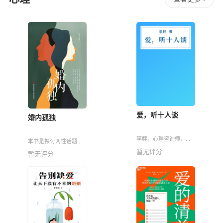
久矣的太子安慰她：
能吃。 一朝穿越成
“别怕，孤死之前会
四爷的短命福晋乌拉
给你一封和离书，
那拉氏，不受宠不
爱，听十人谈
婚内孤独
李鲆，心理咨询师，两
本书是探讨两性话题的
性专栏作家，曾主持某
心理科普书。书中以“孤
暂无评分
暂无评分
知名杂志“婚姻读本”栏
独”为话题展开，向读者
目。出版有《爱情这江
介绍了人类无法回避的
湖》等6种。
孤独感、婚姻的本质及
婚姻中两个人感觉孤独
的原