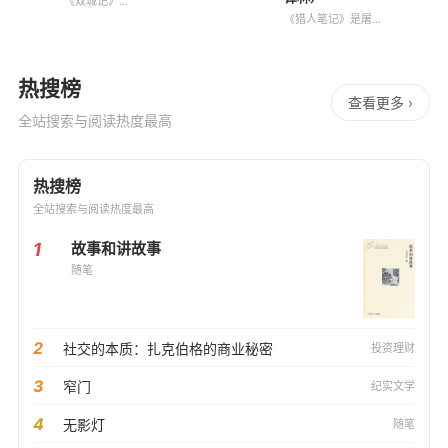
《双城记》
（1859）在狄更斯
《猎人笔记》是屠格
的作品中占有特殊地
涅夫的成名作，也是
位，它更能反映作者
他的第一部现实主义
思想的发展，更深、
力作，在他的整个文
更广地概括了时代的
学创作中占有相当重
热搜榜
精神。小说以法国大
要的位置。《猎人笔
查看更多 ›
革命为背景，通过一
记》是一部形式独特
全站搜索与阅读热度最高
个因揭发贵族罪行被
的特写集。其第一篇
监禁
特写《霍里和卡利
热搜榜
全站搜索与阅读热度最高
1
故事和讲故事
随笔
2
社交的本质：扎克伯格的商业秘密
投资理财
3
窄门
纪实文学
4
无影灯
随笔