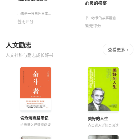
心灵的盛宴
小雪是一只白色日本柴
书中收录的故事蕴涵着
犬，母性。我妻子正在
暂无评分
丰富的生活体验和处世
和我闹别扭甚至提出离
暂无评分
哲学，用心去读这些故
婚时候，经女儿提议小
事，细细品味，也许你
雪来到我们家。我和妻
会发现某些故事能带给
子在养育小雪的过程中
你特别的感触，特别的
共同细心
人文励志
意义。
查看更多 ›
人文社科与励志成长好书
侯沧海商路笔记
美好的人生
点击进入详情页阅读
点击进入详情页阅读