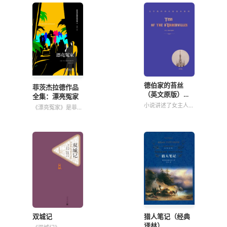
德伯家的苔丝
菲茨杰拉德作品
（英文原版）
全集：漂亮冤家
Tess of the
小说讲述了女主人公
《漂亮冤家》是菲茨
d'Urbervilles
苔丝生于一个贫苦小
杰拉德的第二部长篇
贩家庭，父母要她到
小说，具有自传性色
一个富老太婆家去攀
彩，其主题和内容与
亲戚，结果她被少爷
《人间天堂》颇为相
亚历克诱奸，后来她
似，描写的是一个出
与牧师的儿子克莱尔
身豪门、相貌英俊的
恋爱并订婚，在新婚
青年的个人成长史和
之夜她把昔日的不
浪漫爱情史。如果
双城记
猎人笔记（经典
译林）