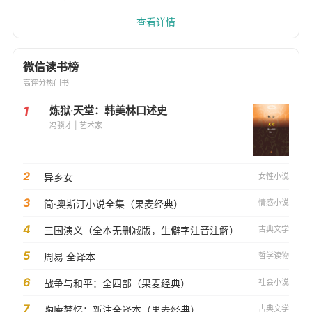
查看详情
微信读书榜
高评分热门书
1
炼狱·天堂：韩美林口述史
冯骥才 | 艺术家
2
异乡女
女性小说
3
简·奥斯汀小说全集（果麦经典）
情感小说
4
三国演义（全本无删减版，生僻字注音注解）
古典文学
5
周易 全译本
哲学读物
6
战争与和平：全四部（果麦经典）
社会小说
7
陶庵梦忆：新注全译本（果麦经典）
古典文学