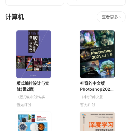
计算机
查看更多 ›
版式编排设计与实
神奇的中文版
战(第2版)
Photoshop2021
入门书
《版式编排设计与实战
《神奇的中文版
(第2版)》针对版式设计
Photoshop2021入门
暂无评分
暂无评分
从基础到要点以及创意
书》是一本严格遵守“深
进行详细介绍，内容涉
入浅出、循序渐进”教学
及版式的概论和版式中
原则的Photoshop图
的文字、图像、颜色等
书，在讲解过程
基础