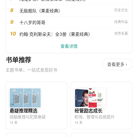
8
无敌舰队（果麦经典）
历史文化
9
十八岁的哥哥
经典作品
10
约翰·克利斯朵夫：全3册（果麦经典）
世界名著
查看详情
书单推荐
查看更多 ›
主题书单，一站式发现好书
悬疑推理精选
经管励志成长
烧脑推理与犯罪悬疑
职场、管理与自我提升
14 本
14 本