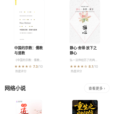
经体系宏大，以“七处征
持，而成为心想事成最
心”“
快的一部
中国的宗教：儒教
静心·舍得·放下之
与道教
静心
《中国的宗教：儒教与
弘一法师经历了的两世
道教》是韦伯在宗教社
人生集于一身，由风流
★★★★☆
7.3
/10
★★★★☆
8.1
/10
会学上的第二本主要著
倜傥的浊世才子，到重
热度评分
热度评分
作，与《新教伦理与资
振南山律宗的一代宗
本主义精神》同属于三
师，一个转身，演绎了
大卷本的《宗教社会学
一个旷世传奇。红尘世
论文集》
俗中，世人
网络小说
查看更多 ›