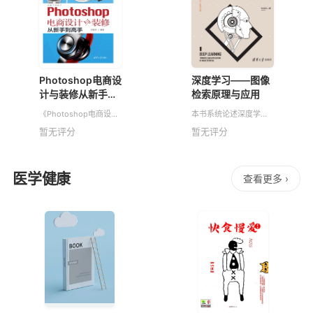
Photoshop电商设
深度学习——图像
计与装修从新手到
检索原理与应用
高手
《Photoshop电商设计
本书系统论述深度学习
与装修从新手到高手》
图像检索的原理与应
暂无评分
暂无评分
是一本系统讲解
用。全书共分为两篇:第
Photoshop电商设计与
一篇图像检索基础(第
装修的教程。主要讲述
1~3章),介绍图像检索技
了Photosho
术、深度学习基础、基
医学健康
于
查看更多 ›