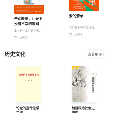
爱的清单
告别缺爱，让天下
没有不幸的婚姻
我们并非天生就懂得如
本书是一本心理学通俗
何彼此相爱。中学或大
暂无评分
读物。以故事形式展
学里也没有教类似的课
暂无评分
开，讲述名校毕业的袁
程，而《爱的清单》就
满，结婚后全职在家，
是一门关于亲密关系修
过上了很多女人羡慕的
复和联结的大师级课
阔太生活，但幸福感却
程。 本
历史文化
随着生活的
查看更多 ›
论党的宣传思想
魏晋政治社会史
工作
研究