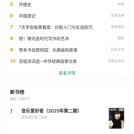
5
开膛史
中医
6
中国游记
哲学法律
7
7天学会股票看盘：炒股入门与实战技巧
投资理财
8
短！微讯息时代写作的艺术
摄影
9
带本书去颐和园：长廊画和故事
纪实文学
10
苏轼诗词选--中华经典指掌文库
中国古诗词
查看详情
新书榜
最新入库好书
1
音乐爱好者（2025年第二期）
音乐爱好者 | 其他