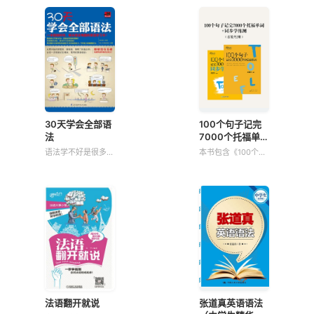
30天学会全部语
100个句子记完
法
7000个托福单词
+同步学练测（套
语法学不好是很多英
本书包含《100个句
装共2册）
语学习者难以学好英
子记完7000个托福
语的关键之一。为了
单词》《100个句子
帮助学习者彻底学好
记完7000个托福单
英语，从根本上了解
词 同步学练测》共2
英语的结构，作者根
册。《100个句子记
据自己多年教学经
完7000个托福单
验，总结了所有的语
词》全书精选100个
法内容，写了这本语
具
法语翻开就说
张道真英语语法