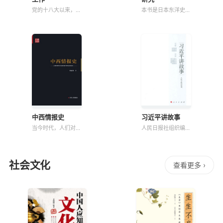
党的十八大以来，以
本书是日本东洋史学
习近平同志为核心的
界关于魏晋政治史的
党中央把宣传思想工
重要著作。该书以魏
作摆在全局工作的重
晋政治社会史为研究
要位置，作出一系列
对象，较为深入地讨
重大决策，实施一系
论了魏明帝的政治活
列重大举措，党的理
动、西晋墓志的产
论创新全面推进，中
生、西晋辟雍碑、八
国特色社会主义和
王之乱、魏晋社会风
中西情报史
习近平讲故事
当今时代，人们对军
人民日报社组织编写
事情报的认识从纯军
的《习近平讲故事》
事领域渗透到国家安
一书，近日由人民出
全的各个角落，情报
版社出版发行。该书
体制从松散走向了协
从习近平总书记数百
社会文化
查看更多 ›
调，情报搜集从单一
篇讲话和文章中，精
的人力搜集发展到全
选出体现他治国理政
方位立体搜集，情报
新理念新思想新战略
分析则从简单的整
的百余则故事，加