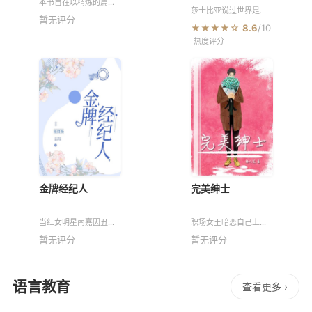
本书旨在以精炼的篇
的舞台
莎士比亚说过世界是一
幅，完整呈现功夫巨星
暂无评分
个舞台，但不是每个人
李小龙传奇而短暂的一
★★★★☆
8.6
/10
都能从低潮走回舞台。
生。全书追溯了他从香
热度评分
曾跌倒、也不怕重来的
港的街头少年，成长为
罗志祥，选择笑着登
一代武学宗师的完整历
场。 《你可以笑我这个
程，深入剖
人，但
金牌经纪人
完美绅士
当红女明星南嘉因丑闻
职场女王暗恋自己上司
退圈，娱乐圈金牌经纪
告白失败，国际雇佣兵
暂无评分
暂无评分
人柴若舒自己成立公
出身的俊俏保镖男主走
司，之后一位名叫欧阳
进她的生活，保护她、
烨的少年渐渐崭露头
治愈她……
角。即使是黑夜，依然
语言教育
有星光闪耀。
查看更多 ›