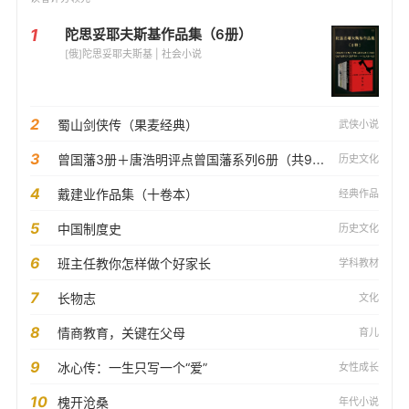
1
陀思妥耶夫斯基作品集（6册）
[俄]陀思妥耶夫斯基 | 社会小说
2
蜀山剑侠传（果麦经典）
武侠小说
3
曾国藩3册＋唐浩明评点曾国藩系列6册（共9册）
历史文化
4
戴建业作品集（十卷本）
经典作品
5
中国制度史
历史文化
6
班主任教你怎样做个好家长
学科教材
7
长物志
文化
8
情商教育，关键在父母
育儿
9
冰心传：一生只写一个“爱”
女性成长
10
槐开沧桑
年代小说