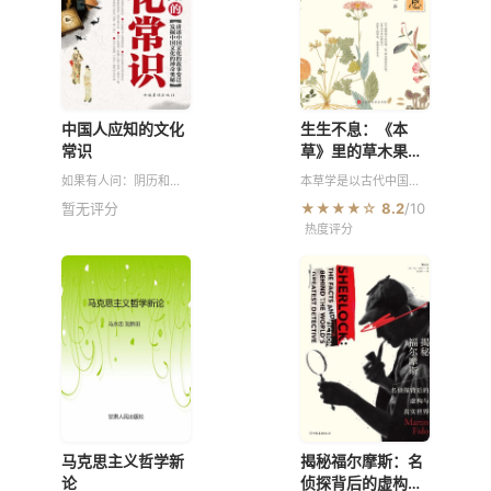
中国人应知的文化
生生不息：《本
常识
草》里的草木果蔬
谷
如果有人问：阴历和阳
本草学是以古代中国药
历是怎么来的？篮球队
草学为开端发展而来的
暂无评分
★★★★☆
8.2
/10
中为什么没有1、2、3号
学问，后来其对药草之
热度评分
队员？手术服为什么是
外的自然产物也有了广
绿色的？秋天的枫叶为
泛的扩散，逐渐成了研
何会变红？为什么日食
究物种形态和性质等方
发生
面的博物
马克思主义哲学新
揭秘福尔摩斯：名
论
侦探背后的虚构与