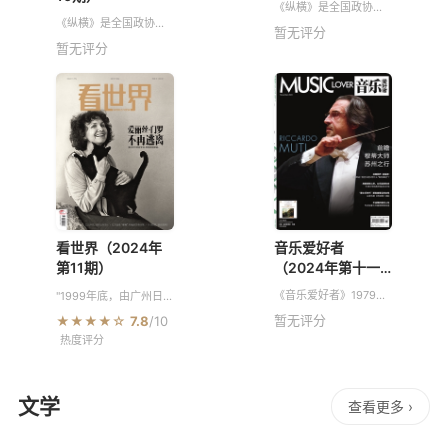
《纵横》是全国政协主
管的文史史料类杂志，
《纵横》是全国政协主
暂无评分
以“亲历、亲见、亲闻”为
管的文史史料类杂志，
暂无评分
主要特色，以“众所周知
以“亲历、亲见、亲闻”为
的人物，鲜为人知的故
主要特色，以“众所周知
事”为宗旨，记录中国近
的人物，鲜为人知的故
事”为宗旨，记录中国近
音乐爱好者
看世界（2024年
（2024年第十一
第11期）
期）
《音乐爱好者》1979年
"1999年底，由广州日报
创刊至今，既坚持自己
市委宣传部、市新闻部
暂无评分
★★★★☆
7.8
/10
优雅精致的办刊传统，
出版局、市社科联等单
热度评分
又和广大爱乐人一起，
位进行的穗版期刊评比
不断向更加辽阔的领域
中，我刊以总比分第一
伸展新的视野和触角。
名的成绩被评为""穗版
内容
文学
查看更多 ›